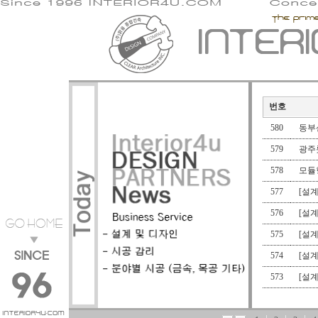
번호
580
동부
579
광주
578
모듈
577
[설
576
[설
575
[설
574
[설
573
[설