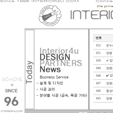
번호
652
온누
651
양평
650
✔ 
649
양평
✔️
648
647
양평
646
합성
645
양평