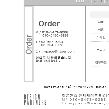
1
2
3
4
제목
이름
이메일
문의글
첨부파일