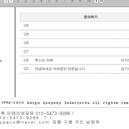
1
2
3
4
5
6
7
8
9
10
테리어
디자이너 이성령,
#설계대행
,
#도면대행
,
#인
테리어
,
#병원인테리어
,
#한의원인테리어
,
#3D투시도
도
,
#평면도
,
#입면도
,
#투시도대행
,
#제주도인테리어
문의하기
130
다음글
[설계,시공] 우이동 위캠프 연수원
129
이전글
[설계,시공] 정선 마운틴스토리
128
127
126
투시도 의뢰
이가
125
안녕하세요 자재운반 전문입니다.
김기