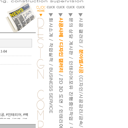
1-04
공, #인테리어, #백
D도면, #도면, #분
#인테리어포유
,
#인