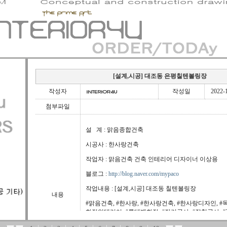
[설계,시공] 대조동 은평칠텐볼링장
작성자
작성일
2022-1
첨부파일
설 계 : 맑음종합건축
시공사 : 한사랑건축
작업자 : 맑음건축 건축 인테리어 디자이너 이상용
블로그 :
http://blog.naver.com/mypaco
작업내용 : [설계,시공] 대조동 칠텐볼링장
내용
#맑음건축, #한사랑, #한사랑건축, #한사랑디자인, #목
화점인테리어, #롯데백화점, #전기공사, #잡철공사, #3
야별시공, #용접, #잡철, #맑음건축, #맑음종합건축,