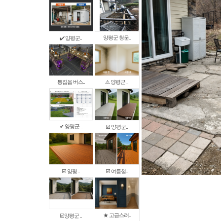
양평군 청운..
✔️ 양평군..
통집읍 버스..
⚠ 양평군 ..
✔ 양평군 ..
☑️ 양평군..
☑️ 양평 ..
☑️ 여름철..
★ 고급스러..
☑️양평군 ..