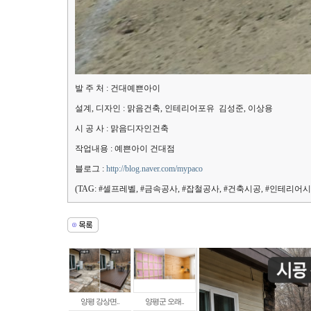
발 주 처 : 건대예쁜아이
설계, 디자인 : 맑음건축, 인테리어포유
김성준, 이상용
시 공 사 : 맑음디자인건축
작업내용 : 예쁜아이 건대점
블로그 :
http://blog.naver.com/mypaco
(TAG: #셀프레벨, #금속공사, #잡철공사, #건축시공, #인테리어시
양평 강상면..
양평군 오래..