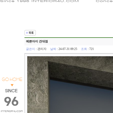
예쁜아이 건대점
글쓴이
:
관리자
날짜
: 24-07-31 09:25
조회
: 721