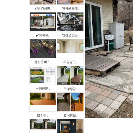
양평 강상면..
양평군 오래..
양평군 청운..
✔️ 양평군..
통집읍 버스..
⚠ 양평군 ..
✔ 양평군 ..
☑️ 양평군..
☑️ 양평 ..
☑️ 여름철..