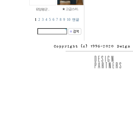
★ 고급스러..
☑️양평군 ..
1
2
3
4
5
6
7
8
9
10
맨끝